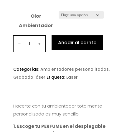
Olor
Ambientador
Ambientadores
Añadir al carrito
personalizados
con
láser
Categorías:
Ambientadores personalizados
,
cantidad
Grabado láser
Etiqueta:
Laser
Hacerte con tu ambientador totalmente
personalizado es muy sencillo!
1. Escoge tu PERFUME en el desplegable