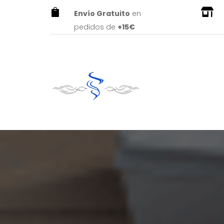


Envío Gratuito
en
pedidos de
+15€
Abrir barra de herramientas