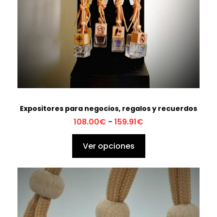
Expositores para negocios, regalos y recuerdos
Rango
108.00
€
-
159.91
€
de
precios:
Ver opciones
desde
108.00€
hasta
159.91€