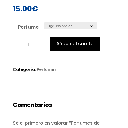
15.00
€
Perfume
Perfumes
Añadir al carrito
de
100ml
cantidad
Categoría:
Perfumes
Comentarios
Sé el primero en valorar “Perfumes de