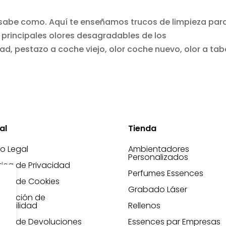
si sabe como. Aquí te enseñamos trucos de limpieza par
 principales olores desagradables de los
d, pestazo a coche viejo, olor coche nuevo, olor a ta
al
Tienda
so Legal
Ambientadores
Personalizados
ítica de Privacidad
Perfumes Essences
ítica de Cookies
Grabado Láser
laración de
esibilidad
Rellenos
ítica de Devoluciones
Essences par Empresas