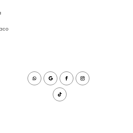
a
baco