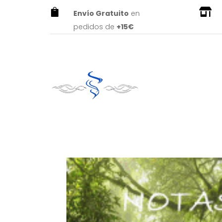


Envío Gratuito
en
pedidos de
+15€
Abrir barra de herramientas